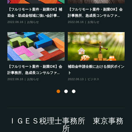
、
【フルリモート案件・副業OK】補
【フルリモート案件・副業OK】会
2
助金・助成金領域に強い会計事...
計事務所、急成長コンサルファ...
フ
2022.06.16
お知らせ
2022.06.16
お知らせ
20
を募
【フルリモート案件・副業OK】会
補助金申請全般における採択ポイン
「
計事務所、急成長コンサルファ...
ト
サ
2022.06.16
お知らせ
2022.06.13
ビジネス
20
ＩＧＥＳ税理士事務所 東京事務
所