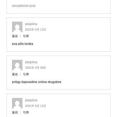
exceptional post
plaiplina
2021年 5月 12日
返信
引用
eva pills levitra
plaiplina
2021年 6月 08日
返信
引用
priligy dapoxetine online drugstore
plaiplina
2021年 6月 11日
返信
引用