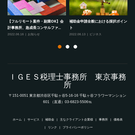
を募
【フルリモート案件・副業OK】会
補助金申請全般における採択ポイン
「
計事務所、急成長コンサルファ...
ト
サ
2022.06.16
お知らせ
2022.06.13
ビジネス
20
ＩＧＥＳ税理士事務所 東京事務
所
〒151-0051 東京都渋谷区千駄ヶ谷5-16-16 千駄ヶ谷フラワーマンション
601 （直通）03-6823-5506℡
ホーム
サービス
補助金
主なクライアント企業様
事務所
価格表
リンク
プライバシーポリシー