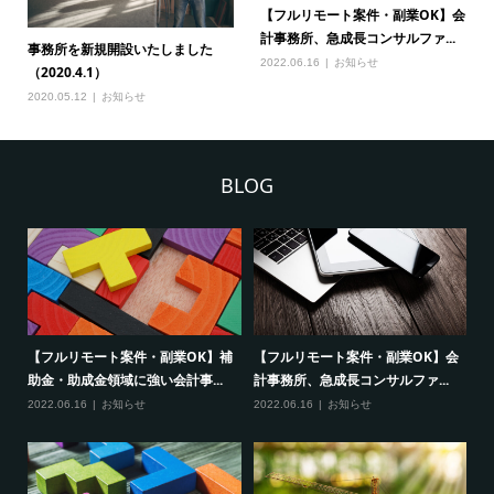
【フルリモート案件・副業OK】会
計事務所、急成長コンサルファ...
事務所を新規開設いたしました
2022.06.16
お知らせ
（2020.4.1）
2020.05.12
お知らせ
BLOG
、
【フルリモート案件・副業OK】補
【フルリモート案件・副業OK】会
2
助金・助成金領域に強い会計事...
計事務所、急成長コンサルファ...
フ
2022.06.16
お知らせ
2022.06.16
お知らせ
20