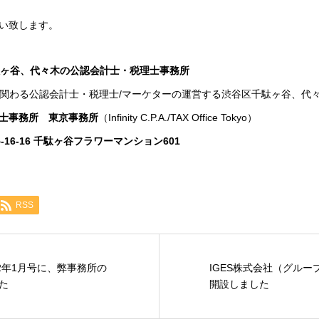
い致します。
駄ヶ谷、代々木の公認会計士・税理士事務所
に関わる公認会計士・税理士/マーケターの運営する渋谷区千駄ヶ谷、代
士事務所 東京事務所
（Infinity C.P.A./TAX Office Tokyo）
5-16-16 千駄ヶ谷フラワーマンション601
RSS
2年1月号に、弊事務所の
IGES株式会社（グル
た
開設しました